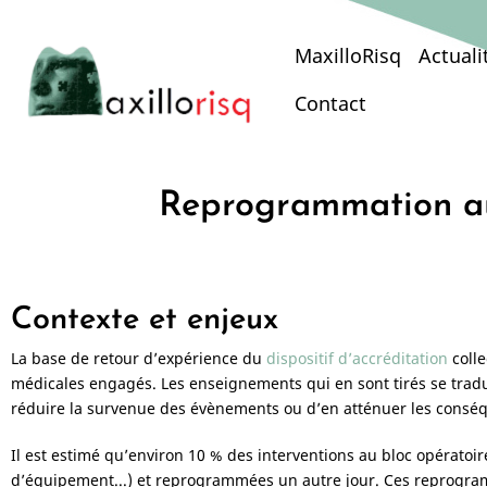
Aller
au
Main
MaxilloRisq
Actuali
contenu
principal
navigation
Contact
Reprogrammation au 
Contexte et enjeux
La base de retour d’expérience du
dispositif d’accréditation
colle
médicales engagés. Les enseignements qui en sont tirés se tradu
réduire la survenue des évènements ou d’en atténuer les conséqu
Il est estimé qu’environ 10 % des interventions au bloc opératoi
d’équipement...) et reprogrammées un autre jour. Ces reprogram