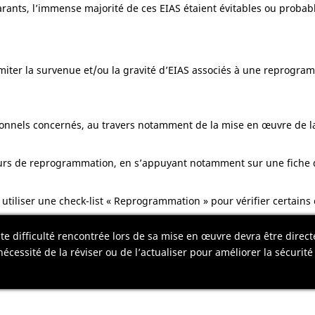
clarants, l’immense majorité de ces EIAS étaient évitables ou probab
imiter la survenue et/ou la gravité d’EIAS associés à une reprogra
ssionnels concernés, au travers notamment de la mise en œuvre de 
ours de reprogrammation, en s’appuyant notamment sur une fiche d’
iliser une check-list « Reprogrammation » pour vérifier certains 
oute difficulté rencontrée lors de sa mise en œuvre devra être dir
nécessité de la réviser ou de l’actualiser pour améliorer la sécurité