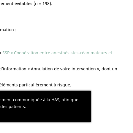
lement évitables (n = 198).
mmation :
la
SSP « Coopération entre anesthésistes-réanimateurs et
information « Annulation de votre intervention », dont un
éléments particulièrement à risque.
ectement communiquée à la HAS, afin que
 des patients.